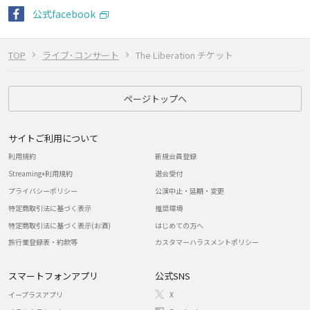
公式facebook
TOP
ライブ･コンサート
The Liberation チケット
ページトップへ
サイトご利用について
利用規約
新規会員登録
Streaming+利用規約
退会受付
プライバシーポリシー
公演中止・延期・変更
特定商取引法に基づく表示
推奨環境
特定商取引法に基づく表示(お酒)
はじめての方へ
旅行業登録表・約款等
カスタマーハラスメントポリシー
スマートフォンアプリ
公式SNS
イープラスアプリ
X