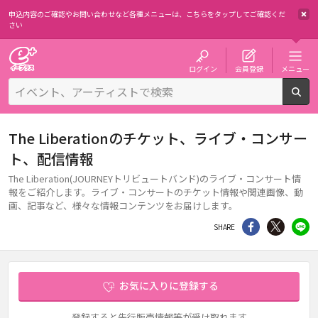
申込内容のご確認やお問い合わせなど各種メニューは、
こちらをタップしてご確認くだ
さい
チケット予約・購入・販売のイープラス
ログイン
会員登録
メニュー
検
The Liberationのチケット、ライブ・コンサー
ト、配信情報
The Liberation(JOURNEYトリビュートバンド)のライブ・コンサート情
報をご紹介します。ライブ・コンサートのチケット情報や関連画像、動
画、記事など、様々な情報コンテンツをお届けします。
シェア
Twitter
li
SHARE
お気に入りに登録する
登録すると先行販売情報等が受け取れます