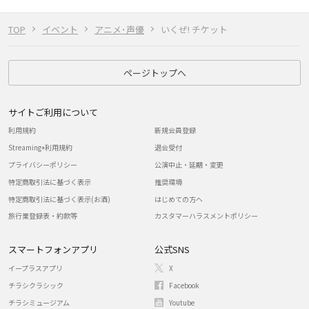
TOP
イベント
アニメ･声優
いくぜ! チケット
ページトップへ
サイトご利用について
利用規約
新規会員登録
Streaming+利用規約
退会受付
プライバシーポリシー
公演中止・延期・変更
特定商取引法に基づく表示
推奨環境
特定商取引法に基づく表示(お酒)
はじめての方へ
旅行業登録表・約款等
カスタマーハラスメントポリシー
スマートフォンアプリ
公式SNS
イープラスアプリ
X
チラシクラシック
Facebook
チラシミュージアム
Youtube