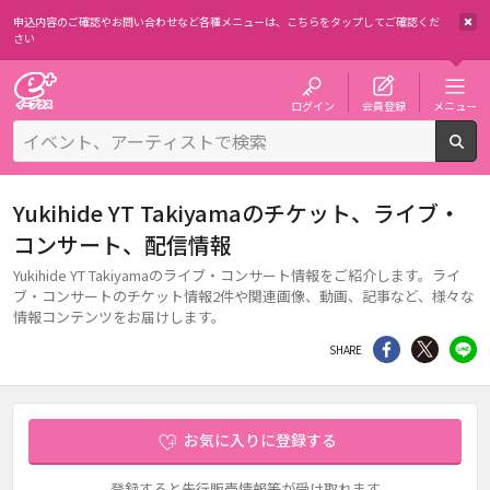
申込内容のご確認やお問い合わせなど各種メニューは、
こちらをタップしてご確認くだ
さい
チケット予約・購入・販売のイープラス
ログイン
会員登録
メニュー
検
Yukihide YT Takiyamaのチケット、ライブ・
コンサート、配信情報
Yukihide YT Takiyamaのライブ・コンサート情報をご紹介します。ライ
ブ・コンサートのチケット情報2件や関連画像、動画、記事など、様々な
情報コンテンツをお届けします。
シェア
Twitter
li
SHARE
お気に入りに登録する
登録すると先行販売情報等が受け取れます