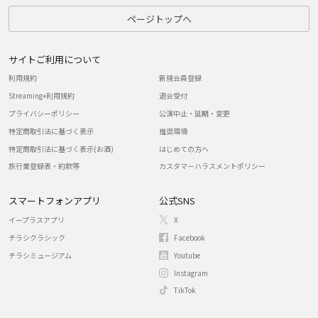
ページトップへ
サイトご利用について
利用規約
新規会員登録
Streaming+利用規約
退会受付
プライバシーポリシー
公演中止・延期・変更
特定商取引法に基づく表示
推奨環境
特定商取引法に基づく表示(お酒)
はじめての方へ
旅行業登録表・約款等
カスタマーハラスメントポリシー
スマートフォンアプリ
公式SNS
イープラスアプリ
X
チラシクラシック
Facebook
チラシミュージアム
Youtube
Instagram
TikTok