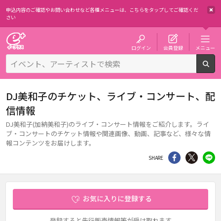
申込内容のご確認やお問い合わせなど各種メニューは、
こちらをタップしてご確認くだ
さい
チケット予約・購入・販売のイープラス
ログイン
会員登録
メニュー
検
DJ美和子のチケット、ライブ・コンサート、配
信情報
DJ美和子(加納美和子)のライブ・コンサート情報をご紹介します。ライ
ブ・コンサートのチケット情報や関連画像、動画、記事など、様々な情
報コンテンツをお届けします。
シェア
Twitter
li
SHARE
お気に入りに登録する
登録すると先行販売情報等が受け取れます