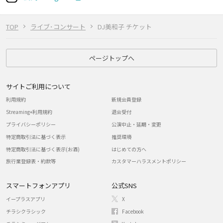
TOP
ライブ･コンサート
DJ美和子 チケット
ページトップへ
サイトご利用について
利用規約
新規会員登録
Streaming+利用規約
退会受付
プライバシーポリシー
公演中止・延期・変更
特定商取引法に基づく表示
推奨環境
特定商取引法に基づく表示(お酒)
はじめての方へ
旅行業登録表・約款等
カスタマーハラスメントポリシー
スマートフォンアプリ
公式SNS
イープラスアプリ
X
チラシクラシック
Facebook