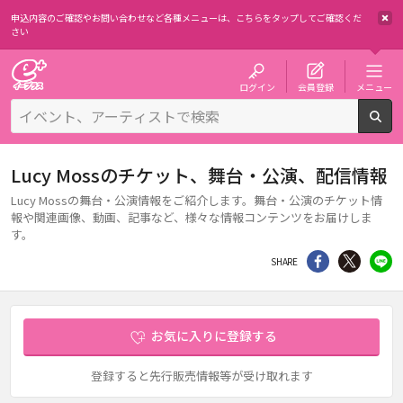
申込内容のご確認やお問い合わせなど各種メニューは、
こちらをタップしてご確認くだ
さい
チケット予約・購入・販売のイープラス
ログイン
会員登録
メニュー
検
Lucy Mossのチケット、舞台・公演、配信情報
Lucy Mossの舞台・公演情報をご紹介します。舞台・公演のチケット情
報や関連画像、動画、記事など、様々な情報コンテンツをお届けしま
す。
シェア
Twitter
li
SHARE
お気に入りに登録する
登録すると先行販売情報等が受け取れます