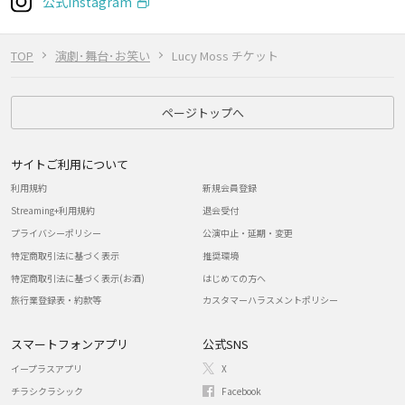
公式Instagram
TOP
演劇･舞台･お笑い
Lucy Moss チケット
ページトップへ
サイトご利用について
利用規約
新規会員登録
Streaming+利用規約
退会受付
プライバシーポリシー
公演中止・延期・変更
特定商取引法に基づく表示
推奨環境
特定商取引法に基づく表示(お酒)
はじめての方へ
旅行業登録表・約款等
カスタマーハラスメントポリシー
スマートフォンアプリ
公式SNS
イープラスアプリ
X
チラシクラシック
Facebook