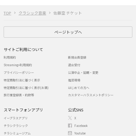
TOP
クラシック音楽
佐藤空 チケット
ページトップへ
サイトご利用について
利用規約
新規会員登録
Streaming+利用規約
退会受付
プライバシーポリシー
公演中止・延期・変更
特定商取引法に基づく表示
推奨環境
特定商取引法に基づく表示(お酒)
はじめての方へ
旅行業登録表・約款等
カスタマーハラスメントポリシー
スマートフォンアプリ
公式SNS
イープラスアプリ
X
チラシクラシック
Facebook
チラシミュージアム
Youtube