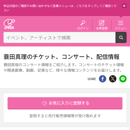
申込内容のご確認やお問い合わせなど各種メニューは、
こちらをタップしてご確認くだ
さい
チケット予約・購入・販売のイープラス
ログイン
会員登録
メニュー
検
蓑田真理のチケット、コンサート、配信情報
蓑田真理のコンサート情報をご紹介します。コンサートのチケット情報
や関連画像、動画、記事など、様々な情報コンテンツをお届けします。
シェア
Twitter
li
SHARE
お気に入りに登録する
登録すると先行販売情報等が受け取れます