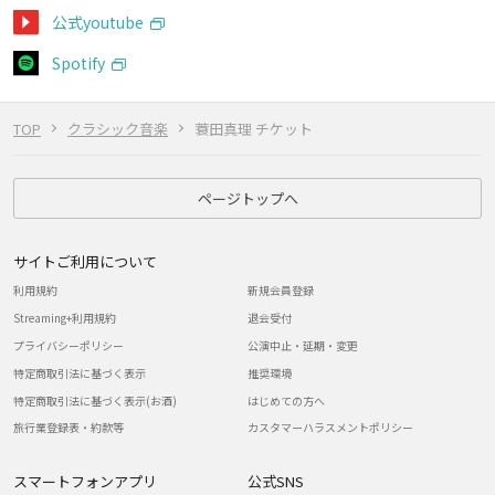
公式youtube
Spotify
TOP
クラシック音楽
蓑田真理 チケット
ページトップへ
サイトご利用について
利用規約
新規会員登録
Streaming+利用規約
退会受付
プライバシーポリシー
公演中止・延期・変更
特定商取引法に基づく表示
推奨環境
特定商取引法に基づく表示(お酒)
はじめての方へ
旅行業登録表・約款等
カスタマーハラスメントポリシー
スマートフォンアプリ
公式SNS