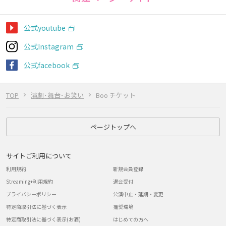
公式youtube
公式Instagram
公式facebook
TOP
演劇･舞台･お笑い
Boo チケット
ページトップへ
サイトご利用について
利用規約
新規会員登録
Streaming+利用規約
退会受付
プライバシーポリシー
公演中止・延期・変更
特定商取引法に基づく表示
推奨環境
特定商取引法に基づく表示(お酒)
はじめての方へ