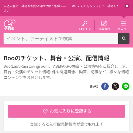
申込内容のご確認やお問い合わせなど各種メニューは、
こちらをタップしてご確認くだ
さい
チケット予約・購入・販売のイープラス
ログイン
会員登録
メニュー
検
Booのチケット、舞台・公演、配信情報
Boo(Last Rain Livingroom、VIBEPAK)の舞台・公演情報をご紹介します。
舞台・公演のチケット情報1件や関連画像、動画、記事など、様々な情報
コンテンツをお届けします。
シェア
Twitter
li
SHARE
お気に入りに登録する
登録すると先行販売情報等が受け取れます