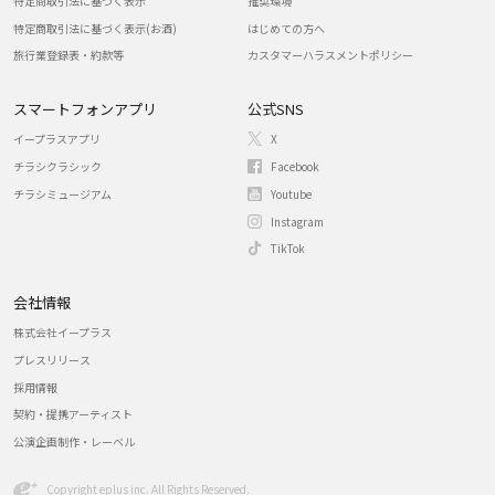
特定商取引法に基づく表示
推奨環境
特定商取引法に基づく表示(お酒)
はじめての方へ
旅行業登録表・約款等
カスタマーハラスメントポリシー
スマートフォンアプリ
公式SNS
イープラスアプリ
X
チラシクラシック
Facebook
チラシミュージアム
Youtube
Instagram
TikTok
会社情報
株式会社イープラス
プレスリリース
採用情報
契約・提携アーティスト
公演企画制作・レーベル
Copyright eplus inc. All Rights Reserved.