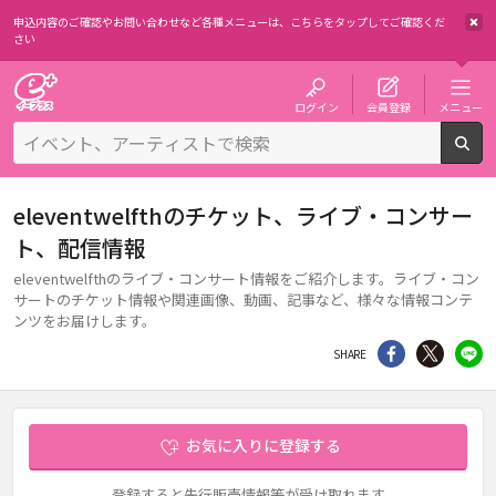
申込内容のご確認やお問い合わせなど各種メニューは、
こちらをタップしてご確認くだ
さい
チケット予約・購入・販売のイープラス
ログイン
会員登録
メニュー
検
eleventwelfthのチケット、ライブ・コンサー
ト、配信情報
eleventwelfthのライブ・コンサート情報をご紹介します。ライブ・コン
サートのチケット情報や関連画像、動画、記事など、様々な情報コンテ
ンツをお届けします。
シェア
Twitter
li
SHARE
お気に入りに登録する
登録すると先行販売情報等が受け取れます