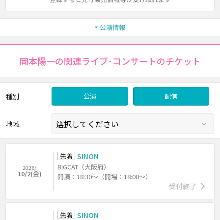
公演情報
岡本陽一の関連ライブ･コンサートのチケット
種別
公演
配信
地域
先着
SINON
BIGCAT（大阪府）
2026/
10/2(金)
開演：18:30～（開場：18:00～）
受付終了
先着
SINON