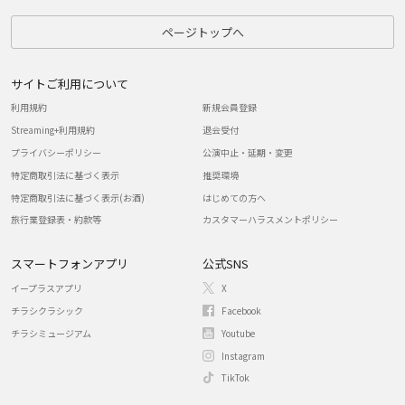
ページトップへ
サイトご利用について
利用規約
新規会員登録
Streaming+利用規約
退会受付
プライバシーポリシー
公演中止・延期・変更
特定商取引法に基づく表示
推奨環境
特定商取引法に基づく表示(お酒)
はじめての方へ
旅行業登録表・約款等
カスタマーハラスメントポリシー
スマートフォンアプリ
公式SNS
イープラスアプリ
X
チラシクラシック
Facebook
チラシミュージアム
Youtube
Instagram
TikTok