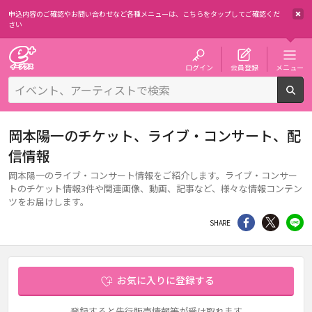
申込内容のご確認やお問い合わせなど各種メニューは、
こちらをタップしてご確認くだ
さい
チケット予約・購入・販売のイープラス
ログイン
会員登録
メニュー
検
岡本陽一のチケット、ライブ・コンサート、配
信情報
岡本陽一のライブ・コンサート情報をご紹介します。ライブ・コンサー
トのチケット情報3件や関連画像、動画、記事など、様々な情報コンテン
ツをお届けします。
シェア
Twitter
li
SHARE
お気に入りに登録する
登録すると先行販売情報等が受け取れます