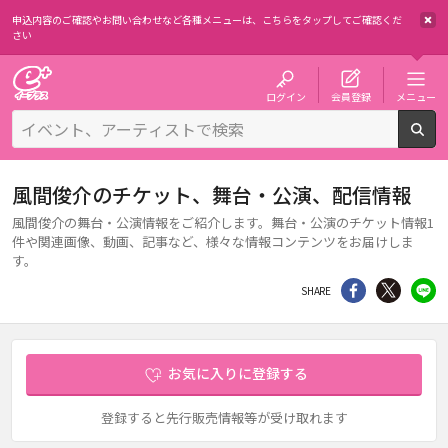
申込内容のご確認やお問い合わせなど各種メニューは、
こちらをタップしてご確認くだ
さい
チケット予約・購入・販売のイープラス
ログイン
会員登録
メニュー
検
風間俊介のチケット、舞台・公演、配信情報
風間俊介の舞台・公演情報をご紹介します。舞台・公演のチケット情報1
件や関連画像、動画、記事など、様々な情報コンテンツをお届けしま
す。
シェア
Twitter
li
SHARE
お気に入りに登録する
登録すると先行販売情報等が受け取れます