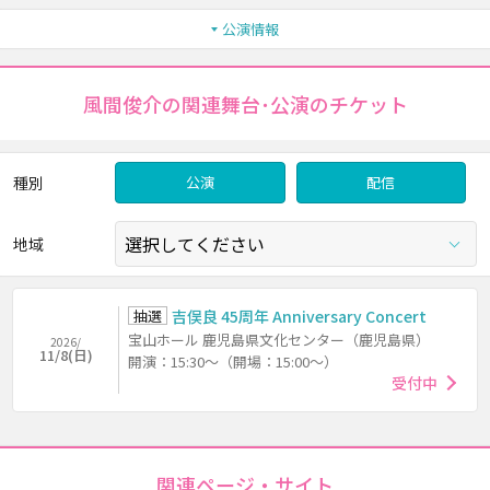
公演情報
風間俊介の関連舞台･公演のチケット
種別
公演
配信
地域
抽選
吉俣良 45周年 Anniversary Concert
宝山ホール 鹿児島県文化センター（鹿児島県）
2026/
11/8(日)
開演：15:30～（開場：15:00～）
受付中
関連ページ・サイト