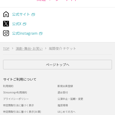
公式サイト
公式X
公式Instagram
TOP
演劇･舞台･お笑い
風間俊介 チケット
ページトップへ
サイトご利用について
利用規約
新規会員登録
Streaming+利用規約
退会受付
プライバシーポリシー
公演中止・延期・変更
特定商取引法に基づく表示
推奨環境
特定商取引法に基づく表示(お酒)
はじめての方へ