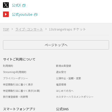
公式X
公式youtube
TOP
ライブ･コンサート
13strangetraps チケット
ページトップへ
サイトご利用について
利用規約
新規会員登録
Streaming+利用規約
退会受付
プライバシーポリシー
公演中止・延期・変更
特定商取引法に基づく表示
推奨環境
特定商取引法に基づく表示(お酒)
はじめての方へ
旅行業登録表・約款等
カスタマーハラスメントポリシー
スマートフォンアプリ
公式SNS