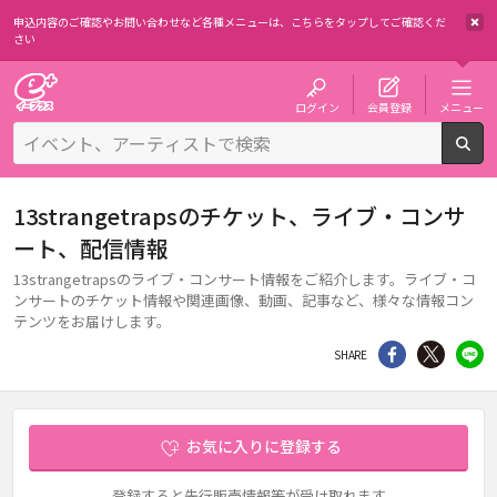
申込内容のご確認やお問い合わせなど各種メニューは、
こちらをタップしてご確認くだ
さい
チケット予約・購入・販売のイープラス
ログイン
会員登録
メニュー
検
13strangetrapsのチケット、ライブ・コンサ
ート、配信情報
13strangetrapsのライブ・コンサート情報をご紹介します。ライブ・コ
ンサートのチケット情報や関連画像、動画、記事など、様々な情報コン
テンツをお届けします。
シェア
Twitter
li
SHARE
お気に入りに登録する
登録すると先行販売情報等が受け取れます