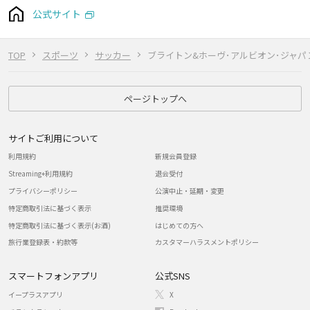
公式サイト
TOP
スポーツ
サッカー
ブライトン&ホーヴ･アルビオン･ジャパ
ページトップへ
サイトご利用について
利用規約
新規会員登録
Streaming+利用規約
退会受付
プライバシーポリシー
公演中止・延期・変更
特定商取引法に基づく表示
推奨環境
特定商取引法に基づく表示(お酒)
はじめての方へ
旅行業登録表・約款等
カスタマーハラスメントポリシー
スマートフォンアプリ
公式SNS
イープラスアプリ
X