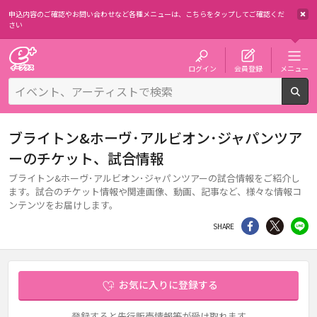
申込内容のご確認やお問い合わせなど各種メニューは、
こちらをタップしてご確認くだ
さい
チケット予約・購入・販売のイープラス
ログイン
会員登録
メニュー
検
ブライトン&ホーヴ･アルビオン･ジャパンツア
ーのチケット、試合情報
ブライトン&ホーヴ･アルビオン･ジャパンツアーの試合情報をご紹介し
ます。試合のチケット情報や関連画像、動画、記事など、様々な情報コ
ンテンツをお届けします。
シェア
Twitter
li
SHARE
お気に入りに登録する
登録すると先行販売情報等が受け取れます