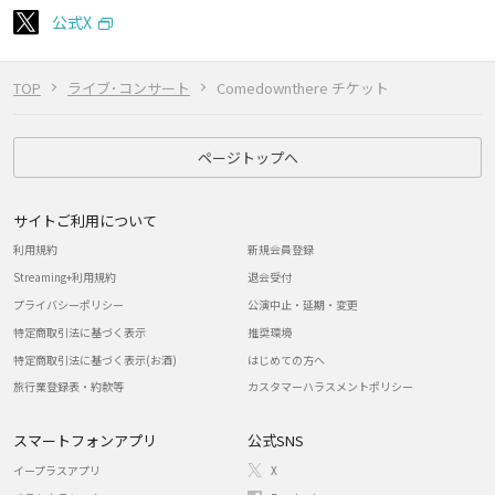
公式X
TOP
ライブ･コンサート
Comedownthere チケット
ページトップへ
サイトご利用について
利用規約
新規会員登録
Streaming+利用規約
退会受付
プライバシーポリシー
公演中止・延期・変更
特定商取引法に基づく表示
推奨環境
特定商取引法に基づく表示(お酒)
はじめての方へ
旅行業登録表・約款等
カスタマーハラスメントポリシー
スマートフォンアプリ
公式SNS
イープラスアプリ
X