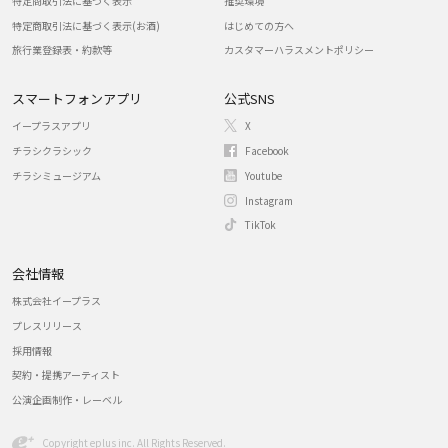
特定商取引法に基づく表示
推奨環境
特定商取引法に基づく表示(お酒)
はじめての方へ
旅行業登録表・約款等
カスタマーハラスメントポリシー
スマートフォンアプリ
公式SNS
イープラスアプリ
X
チラシクラシック
Facebook
チラシミュージアム
Youtube
Instagram
TikTok
会社情報
株式会社イープラス
プレスリリース
採用情報
契約・提携アーティスト
公演企画制作・レーベル
Copyright eplus inc. All Rights Reserved.