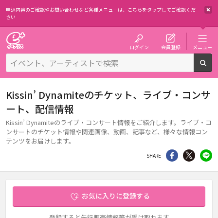
申込内容のご確認やお問い合わせなど各種メニューは、
こちらをタップしてご確認くだ
さい
チケット予約・購入・販売のイープラス
ログイン
会員登録
メニュー
検
Kissin’ Dynamiteのチケット、ライブ・コンサ
ート、配信情報
Kissin’ Dynamiteのライブ・コンサート情報をご紹介します。ライブ・コ
ンサートのチケット情報や関連画像、動画、記事など、様々な情報コン
テンツをお届けします。
シェア
Twitter
li
SHARE
お気に入りに登録する
登録すると先行販売情報等が受け取れます