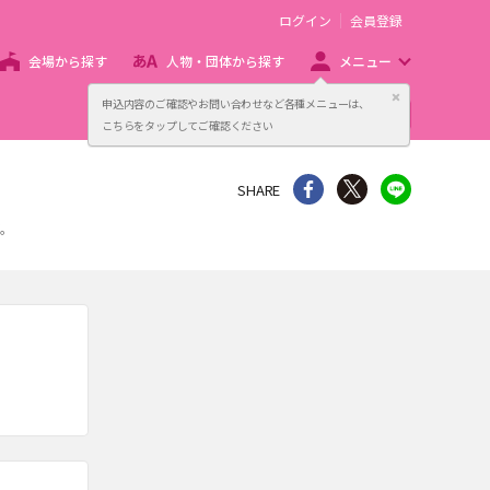
ログイン
会員登録
会場から探す
人物・団体から探す
メニュー
閉じる
申込内容のご確認やお問い合わせなど各種メニューは、
主催者向け販売サービス
こちらをタップしてご確認ください
シェア
Twitter
line
SHARE
す。