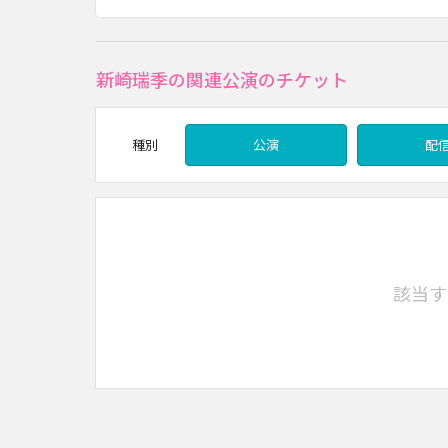
新崎瑞季の関連公演のチケット
種別
公演
配
該当す