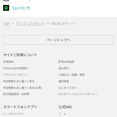
Spotify
TOP
ライブ･コンサート
NELKE チケット
ページトップへ
サイトご利用について
利用規約
新規会員登録
Streaming+利用規約
退会受付
プライバシーポリシー
公演中止・延期・変更
特定商取引法に基づく表示
推奨環境
特定商取引法に基づく表示(お酒)
はじめての方へ
旅行業登録表・約款等
カスタマーハラスメントポリシー
スマートフォンアプリ
公式SNS
イープラスアプリ
X