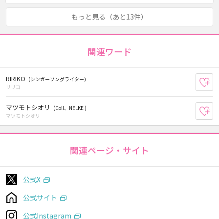
もっと見る（あと13件）
関連ワード
RIRIKO
(シンガーソングライター)
お
リリコ
マツモトシオリ
(Coll、NELKE )
お
マツモトシオリ
関連ページ・サイト
公式X
公式サイト
公式Instagram