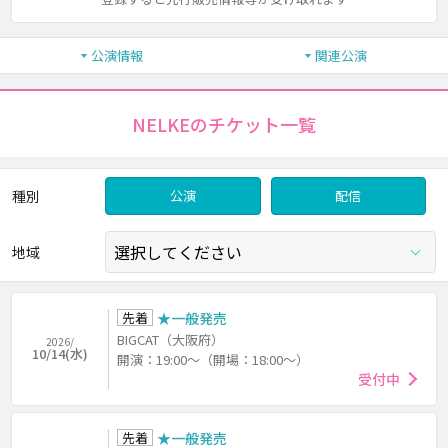
公演情報
関連公演
NELKEのチケット一覧
種別
公演
配信
地域
先着
★一般発売
BIGCAT（大阪府）
2026/
10/14(水)
開演：19:00～（開場：18:00～）
受付中
先着
★一般発売