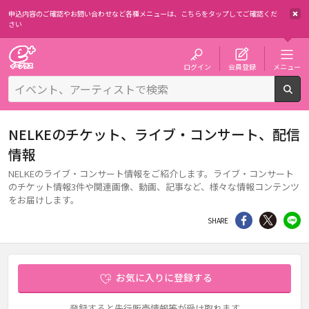
申込内容のご確認やお問い合わせなど各種メニューは、
こちらをタップしてご確認くだ
さい
チケット予約・購入・販売のイープラス
ログイン
会員登録
メニュー
検
NELKEのチケット、ライブ・コンサート、配信
情報
NELKEのライブ・コンサート情報をご紹介します。ライブ・コンサート
のチケット情報3件や関連画像、動画、記事など、様々な情報コンテンツ
をお届けします。
シェア
Twitter
li
SHARE
お気に入りに登録する
登録すると先行販売情報等が受け取れます