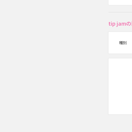
tip j
種別