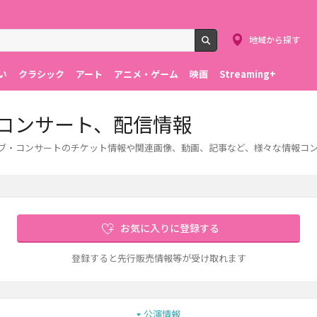
地域から探す
検索
い
クラシック
アート
アニメ・ゲーム
映画
Streaming+
ブ・コンサート、配信情報
。ライブ・コンサートのチケット情報や関連画像、動画、記事など、様々な情報コ
お気に入りに登録する
登録すると先行販売情報等が受け取れます
公演情報