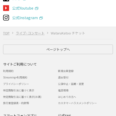
公式Youtube
公式Instagram
TOP
ライブ･コンサート
WataruKatoo チケット
ページトップへ
サイトご利用について
利用規約
新規会員登録
Streaming+利用規約
退会受付
プライバシーポリシー
公演中止・延期・変更
特定商取引法に基づく表示
推奨環境
特定商取引法に基づく表示(お酒)
はじめての方へ
旅行業登録表・約款等
カスタマーハラスメントポリシー
スマートフォンアプリ
公式SNS