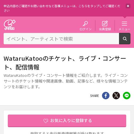
申込内容のご確認やお問い合わせなど各種メニューは、
こちらをタップしてご確認くだ
さい
チケット予約・購入・販売のイープラス
ログイン
会員登録
メニュー
検
WataruKatooのチケット、ライブ・コンサー
ト、配信情報
WataruKatooのライブ・コンサート情報をご紹介します。ライブ・コン
サートのチケット情報や関連画像、動画、記事など、様々な情報コンテ
ンツをお届けします。
シェア
Twitter
li
SHARE
お気に入りに登録する
登録すると先行販売情報等が受け取れます