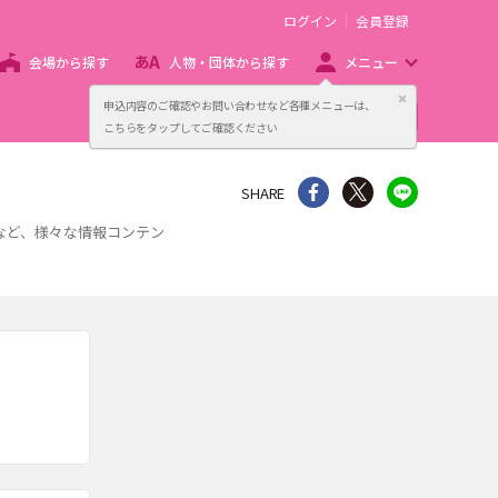
ログイン
会員登録
会場から探す
人物・団体から探す
メニュー
閉じる
申込内容のご確認やお問い合わせなど各種メニューは、
主催者向け販売サービス
こちらをタップしてご確認ください
シェア
Twitter
line
SHARE
事など、様々な情報コンテン