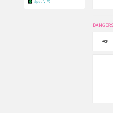
Spotify
BANGE
種別