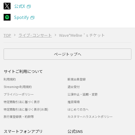
公式X
Spotify
TOP
ライブ･コンサート
Wave*Mellne＇s チケット
ページトップへ
サイトご利用について
利用規約
新規会員登録
Streaming+利用規約
退会受付
プライバシーポリシー
公演中止・延期・変更
特定商取引法に基づく表示
推奨環境
特定商取引法に基づく表示(お酒)
はじめての方へ
旅行業登録表・約款等
カスタマーハラスメントポリシー
スマートフォンアプリ
公式SNS