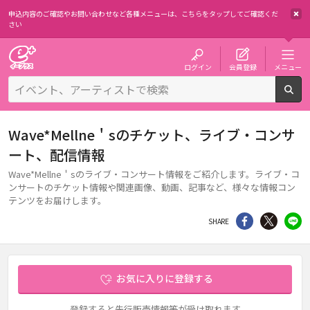
申込内容のご確認やお問い合わせなど各種メニューは、
こちらをタップしてご確認くだ
さい
チケット予約・購入・販売のイープラス
ログイン
会員登録
メニュー
検
Wave*Mellne＇sのチケット、ライブ・コンサ
ート、配信情報
Wave*Mellne＇sのライブ・コンサート情報をご紹介します。ライブ・コ
ンサートのチケット情報や関連画像、動画、記事など、様々な情報コン
テンツをお届けします。
シェア
Twitter
li
SHARE
お気に入りに登録する
登録すると先行販売情報等が受け取れます