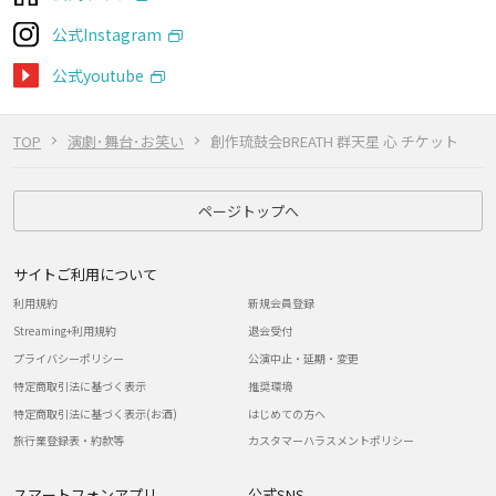
公式Instagram
公式youtube
TOP
演劇･舞台･お笑い
創作琉鼓会BREATH 群天星 心 チケット
ページトップへ
サイトご利用について
利用規約
新規会員登録
Streaming+利用規約
退会受付
プライバシーポリシー
公演中止・延期・変更
特定商取引法に基づく表示
推奨環境
特定商取引法に基づく表示(お酒)
はじめての方へ
旅行業登録表・約款等
カスタマーハラスメントポリシー
スマートフォンアプリ
公式SNS