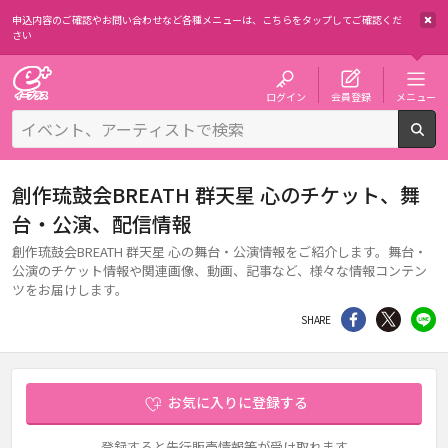
申込内容のご確認やお問い合わせなど各種メニューは、
こちらをタップしてご確認くだ
さい
チケット予約・購入・販売のイープラス
ログイン
会員登録
メニュー
検
創作琉鼓会BREATH 群天星 心のチケット、舞
台・公演、配信情報
創作琉鼓会BREATH 群天星 心の舞台・公演情報をご紹介します。舞台・
公演のチケット情報や関連画像、動画、記事など、様々な情報コンテン
ツをお届けします。
シェア
Twitter
li
SHARE
お気に入りに登録する
登録すると先行販売情報等が受け取れます