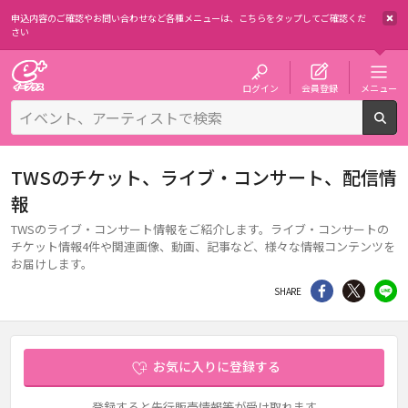
申込内容のご確認やお問い合わせなど各種メニューは、
こちらをタップしてご確認くだ
さい
チケット予約・購入・販売のイープラス
ログイン
会員登録
メニュー
検
TWSのチケット、ライブ・コンサート、配信情
報
TWSのライブ・コンサート情報をご紹介します。ライブ・コンサートの
チケット情報4件や関連画像、動画、記事など、様々な情報コンテンツを
お届けします。
シェア
Twitter
li
SHARE
お気に入りに登録する
登録すると先行販売情報等が受け取れます