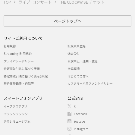
TOP
ライブ･コンサート
THE CLOCKWISE チケット
ページトップへ
サイトご利用について
利用規約
新規会員登録
Streaming+利用規約
退会受付
プライバシーポリシー
公演中止・延期・変更
特定商取引法に基づく表示
推奨環境
特定商取引法に基づく表示(お酒)
はじめての方へ
旅行業登録表・約款等
カスタマーハラスメントポリシー
スマートフォンアプリ
公式SNS
イープラスアプリ
X
チラシクラシック
Facebook
チラシミュージアム
Youtube
Instagram