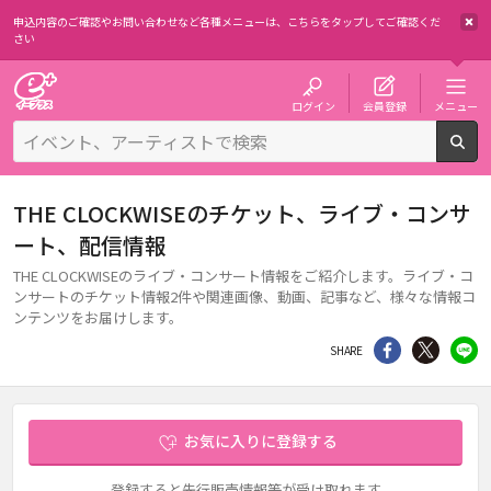
申込内容のご確認やお問い合わせなど各種メニューは、
こちらをタップしてご確認くだ
さい
チケット予約・購入・販売のイープラス
ログイン
会員登録
メニュー
検
THE CLOCKWISEのチケット、ライブ・コンサ
ート、配信情報
THE CLOCKWISEのライブ・コンサート情報をご紹介します。ライブ・コ
ンサートのチケット情報2件や関連画像、動画、記事など、様々な情報コ
ンテンツをお届けします。
シェア
Twitter
li
SHARE
お気に入りに登録する
登録すると先行販売情報等が受け取れます