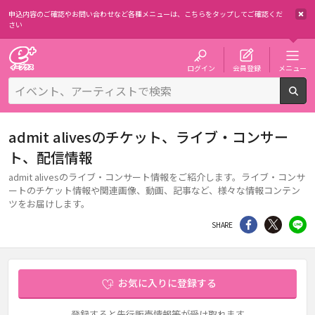
申込内容のご確認やお問い合わせなど各種メニューは、
こちらをタップしてご確認くだ
さい
チケット予約・購入・販売のイープラス
ログイン
会員登録
メニュー
検
admit alivesのチケット、ライブ・コンサー
ト、配信情報
admit alivesのライブ・コンサート情報をご紹介します。ライブ・コンサ
ートのチケット情報や関連画像、動画、記事など、様々な情報コンテン
ツをお届けします。
シェア
Twitter
li
SHARE
お気に入りに登録する
登録すると先行販売情報等が受け取れます