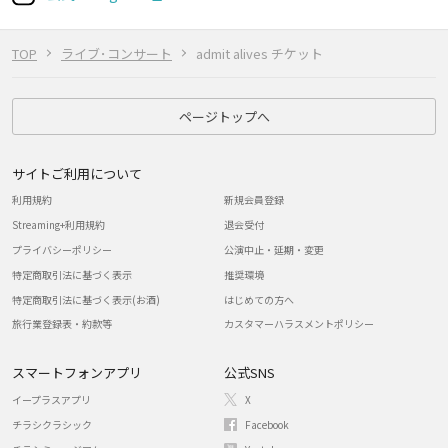
TOP
ライブ･コンサート
admit alives チケット
ページトップへ
サイトご利用について
利用規約
新規会員登録
Streaming+利用規約
退会受付
プライバシーポリシー
公演中止・延期・変更
特定商取引法に基づく表示
推奨環境
特定商取引法に基づく表示(お酒)
はじめての方へ
旅行業登録表・約款等
カスタマーハラスメントポリシー
スマートフォンアプリ
公式SNS
イープラスアプリ
X
チラシクラシック
Facebook