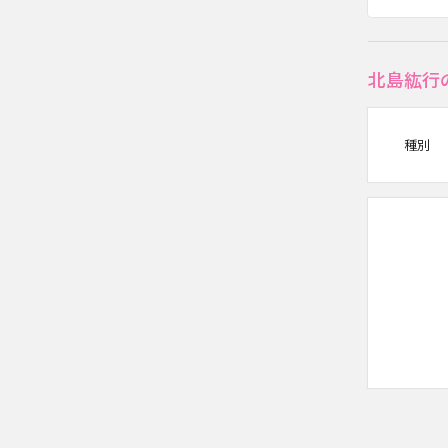
北島紘行
種別