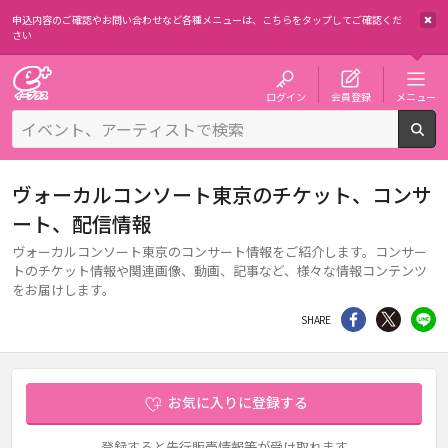
申込内容のご確認やお問い合わせなど各種メニューは、
こちらをタップしてご確認くだ
さい
チケット予約・購入・販売のイープラス
ログイン
会員登録
メニュー
検
ヴォーカルコンソート東京のチケット、コンサ
ート、配信情報
ヴォーカルコンソート東京のコンサート情報をご紹介します。コンサー
トのチケット情報や関連画像、動画、記事など、様々な情報コンテンツ
をお届けします。
シェア
Twitter
li
SHARE
お気に入りに登録する
登録すると先行販売情報等が受け取れます