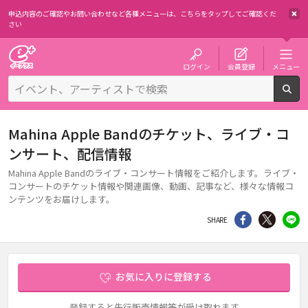
申込内容のご確認やお問い合わせなど各種メニューは、
こちらをタップしてご確認くだ
さい
チケット予約・購入・販売のイープラス
ログイン
会員登録
メニュー
検
Mahina Apple Bandのチケット、ライブ・コ
ンサート、配信情報
Mahina Apple Bandのライブ・コンサート情報をご紹介します。ライブ・
コンサートのチケット情報や関連画像、動画、記事など、様々な情報コ
ンテンツをお届けします。
シェア
Twitter
li
SHARE
お気に入りに登録する
登録すると先行販売情報等が受け取れます