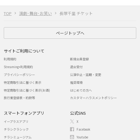
TOP
演劇･舞台･お笑い
長塚千里 チケット
ページトップへ
サイトご利用について
利用規約
新規会員登録
Streaming+利用規約
退会受付
プライバシーポリシー
公演中止・延期・変更
特定商取引法に基づく表示
推奨環境
特定商取引法に基づく表示(お酒)
はじめての方へ
旅行業登録表・約款等
カスタマーハラスメントポリシー
スマートフォンアプリ
公式SNS
イープラスアプリ
X
チラシクラシック
Facebook
チラシミュージアム
Youtube