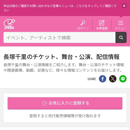
申込内容のご確認やお問い合わせなど各種メニューは、
こちらをタップしてご確認くだ
さい
チケット予約・購入・販売のイープラス
ログイン
会員登録
メニュー
検
長塚千里のチケット、舞台・公演、配信情報
長塚千里の舞台・公演情報をご紹介します。舞台・公演のチケット情報
や関連画像、動画、記事など、様々な情報コンテンツをお届けします。
シェア
Twitter
li
SHARE
お気に入りに登録する
登録すると先行販売情報等が受け取れます