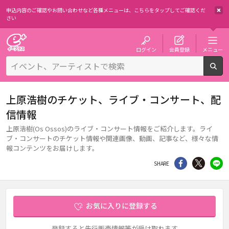
申込内容のご確認やお問い合わせなど各種メニューは、
こちらをタップしてご確認くだ
さい
チケット予約・購入・販売のイープラス
ログイン
会員登録
メニュー
検
上原浩樹のチケット、ライブ・コンサート、配
信情報
上原浩樹(Os Ossos)のライブ・コンサート情報をご紹介します。ライ
ブ・コンサートのチケット情報や関連画像、動画、記事など、様々な情
報コンテンツをお届けします。
シェア
Twitter
li
SHARE
お気に入りに登録する
登録すると先行販売情報等が受け取れます