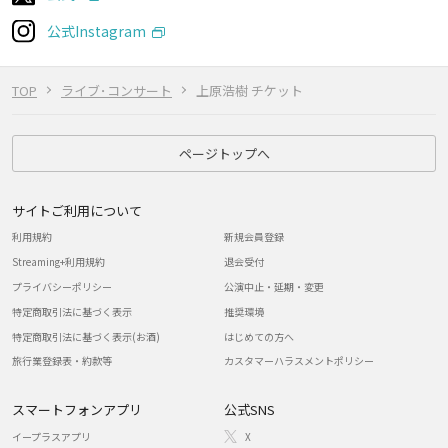
公式Instagram
TOP
ライブ･コンサート
上原浩樹 チケット
ページトップへ
サイトご利用について
利用規約
新規会員登録
Streaming+利用規約
退会受付
プライバシーポリシー
公演中止・延期・変更
特定商取引法に基づく表示
推奨環境
特定商取引法に基づく表示(お酒)
はじめての方へ
旅行業登録表・約款等
カスタマーハラスメントポリシー
スマートフォンアプリ
公式SNS
イープラスアプリ
X