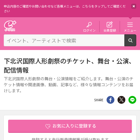
申込内容のご確認やお問い合わせなど各種メニューは、
こちらをタップしてご確認くだ
さい
チケット予約・購入・販売のイープラス
ログイン
会員登録
メニュー
検
下北沢国際人形劇祭のチケット、舞台・公演、
配信情報
下北沢国際人形劇祭の舞台・公演情報をご紹介します。舞台・公演のチ
ケット情報や関連画像、動画、記事など、様々な情報コンテンツをお届
けします。
シェア
Twitter
li
SHARE
お気に入りに登録する
登録すると先行販売情報等が受け取れます