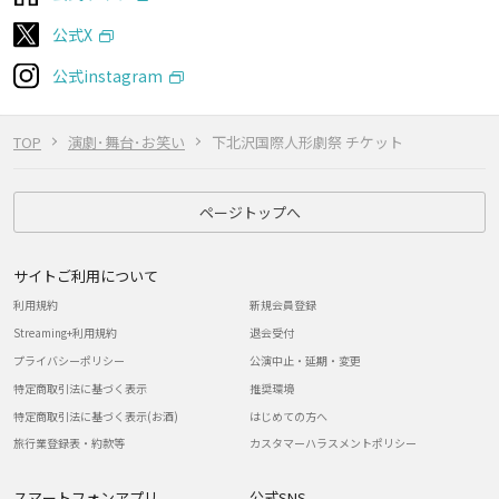
公式X
公式instagram
TOP
演劇･舞台･お笑い
下北沢国際人形劇祭 チケット
ページトップへ
サイトご利用について
利用規約
新規会員登録
Streaming+利用規約
退会受付
プライバシーポリシー
公演中止・延期・変更
特定商取引法に基づく表示
推奨環境
特定商取引法に基づく表示(お酒)
はじめての方へ
旅行業登録表・約款等
カスタマーハラスメントポリシー
スマートフォンアプリ
公式SNS