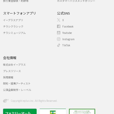
旅行業登録表・約款等
カスタマーハラスメントポリシー
スマートフォンアプリ
公式SNS
イープラスアプリ
X
チラシクラシック
Facebook
チラシミュージアム
Youtube
Instagram
TikTok
会社情報
株式会社イープラス
プレスリリース
採用情報
契約・提携アーティスト
公演企画制作・レーベル
Copyright eplus inc. All Rights Reserved.