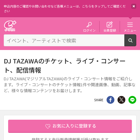
申込内容のご確認やお問い合わせなど各種メニューは、
こちらをタップしてご確認くだ
さい
チケット予約・購入・販売のイープラス
ログイン
会員登録
メニュー
検
DJ TAZAWAのチケット、ライブ・コンサー
ト、配信情報
DJ TAZAWA(マジリアルTAZAWA)のライブ・コンサート情報をご紹介し
ます。ライブ・コンサートのチケット情報1件や関連画像、動画、記事な
ど、様々な情報コンテンツをお届けします。
シェア
Twitter
li
SHARE
お気に入りに登録する
登録すると先行販売情報等が受け取れます