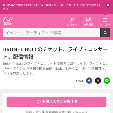
申込内容のご確認やお問い合わせなど各種メニューは、
こちらをタップしてご確認くだ
さい
チケット予約・購入・販売のイープラス
ログイン
会員登録
メニュー
検
BRUNET BULLのチケット、ライブ・コンサー
ト、配信情報
BRUNET BULLのライブ・コンサート情報をご紹介します。ライブ・コン
サートのチケット情報や関連画像、動画、記事など、様々な情報コンテ
ンツをお届けします。
シェア
Twitter
li
SHARE
お気に入りに登録する
登録すると先行販売情報等が受け取れます