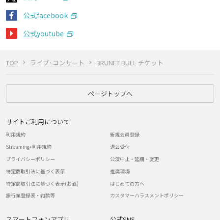
公式facebook
公式youtube
TOP
ライブ･コンサート
BRUNET BULL チケット
ページトップへ
サイトご利用について
利用規約
新規会員登録
Streaming+利用規約
退会受付
プライバシーポリシー
公演中止・延期・変更
特定商取引法に基づく表示
推奨環境
特定商取引法に基づく表示(お酒)
はじめての方へ
旅行業登録表・約款等
カスタマーハラスメントポリシー
スマートフォンアプリ
公式SNS