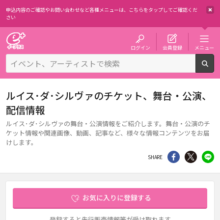
申込内容のご確認やお問い合わせなど各種メニューは、
こちらをタップしてご確認くだ
さい
チケット予約・購入・販売のイープラス
ログイン
会員登録
メニュー
検
ルイス･ダ･シルヴァのチケット、舞台・公演、
配信情報
ルイス･ダ･シルヴァの舞台・公演情報をご紹介します。舞台・公演のチ
ケット情報や関連画像、動画、記事など、様々な情報コンテンツをお届
けします。
シェア
Twitter
li
SHARE
お気に入りに登録する
登録すると先行販売情報等が受け取れます