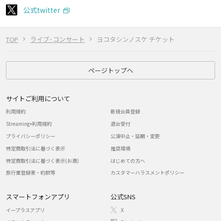
公式twitter
TOP
ライブ･コンサート
ヨコタシンノスケ チケット
ページトップへ
サイトご利用について
利用規約
新規会員登録
Streaming+利用規約
退会受付
プライバシーポリシー
公演中止・延期・変更
特定商取引法に基づく表示
推奨環境
特定商取引法に基づく表示(お酒)
はじめての方へ
旅行業登録表・約款等
カスタマーハラスメントポリシー
スマートフォンアプリ
公式SNS
イープラスアプリ
X