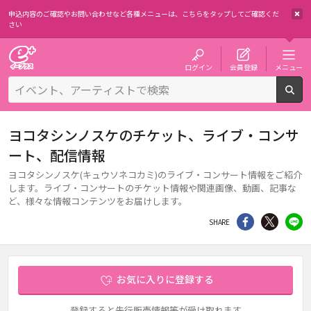
申込内容のご確認やお問い合わせなど各種メニューは、
こちらをタップしてご確認くだ
さい
チケット予約・購入・販売のイープラス
ログイン
会員登録
メニュー
検
ヨコタシンノスケのチケット、ライブ・コンサ
ート、配信情報
ヨコタシンノスケ(キュウソネコカミ)のライブ・コンサート情報をご紹介
します。ライブ・コンサートのチケット情報や関連画像、動画、記事な
ど、様々な情報コンテンツをお届けします。
シェア
Twitter
li
SHARE
お気に入りに登録する
登録すると先行販売情報等が受け取れます