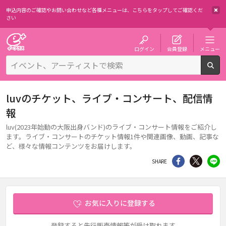
申込内容のご確認やお問い合わせなど各種メニューは、
こちらをタップしてご確認くだ
さい
チケット予約・購入・販売のイープラス
ログイン
会員登録
メニュー
検
luvのチケット、ライブ・コンサート、配信情
報
luv(2023年始動の大阪出身バンド)のライブ・コンサート情報をご紹介し
ます。ライブ・コンサートのチケット情報1件や関連画像、動画、記事な
ど、様々な情報コンテンツをお届けします。
シェア
Twitter
li
SHARE
お気に入りに登録する
登録すると先行販売情報等が受け取れます