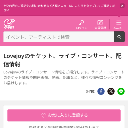
申込内容のご確認やお問い合わせなど各種メニューは、
こちらをタップしてご確認くだ
さい
チケット予約・購入・販売のイープラス
ログイン
会員登録
メニュー
検
Lovejoyのチケット、ライブ・コンサート、配
信情報
Lovejoyのライブ・コンサート情報をご紹介します。ライブ・コンサート
のチケット情報や関連画像、動画、記事など、様々な情報コンテンツを
お届けします。
シェア
Twitter
li
SHARE
お気に入りに登録する
登録すると先行販売情報等が受け取れます