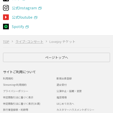
公式Instagram
公式Youtube
Spotify
TOP
ライブ･コンサート
Lovejoy チケット
ページトップへ
サイトご利用について
利用規約
新規会員登録
Streaming+利用規約
退会受付
プライバシーポリシー
公演中止・延期・変更
特定商取引法に基づく表示
推奨環境
特定商取引法に基づく表示(お酒)
はじめての方へ
旅行業登録表・約款等
カスタマーハラスメントポリシー