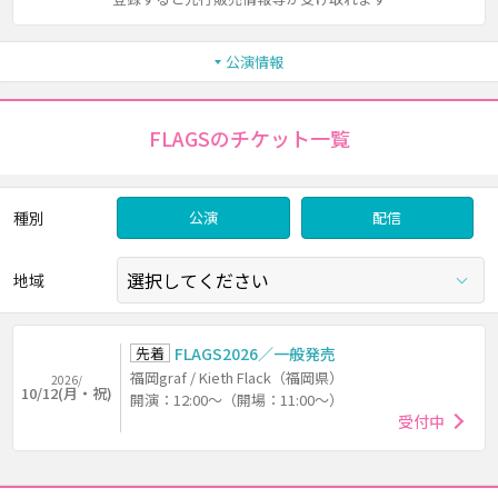
公演情報
FLAGSのチケット一覧
種別
公演
配信
地域
先着
FLAGS2026／一般発売
福岡graf / Kieth Flack（福岡県）
2026/
10/12(月・祝)
開演：12:00～（開場：11:00～）
受付中