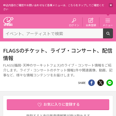
申込内容のご確認やお問い合わせなど各種メニューは、
こちらをタップしてご確認くだ
さい
チケット予約・購入・販売のイープラス
ログイン
会員登録
メニュー
検
FLAGSのチケット、ライブ・コンサート、配信
情報
FLAGS(福岡･天神のサーキットフェス)のライブ・コンサート情報をご紹
介します。ライブ・コンサートのチケット情報1件や関連画像、動画、記
事など、様々な情報コンテンツをお届けします。
シェア
Twitter
li
SHARE
お気に入りに登録する
登録すると先行販売情報等が受け取れます