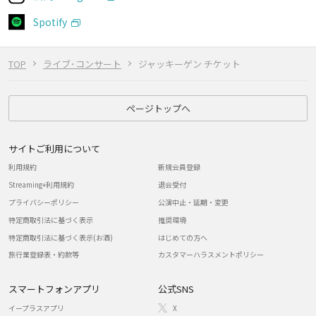
Spotify
TOP
ライブ･コンサート
ジャッキーゲン チケット
ページトップへ
サイトご利用について
利用規約
新規会員登録
Streaming+利用規約
退会受付
プライバシーポリシー
公演中止・延期・変更
特定商取引法に基づく表示
推奨環境
特定商取引法に基づく表示(お酒)
はじめての方へ
旅行業登録表・約款等
カスタマーハラスメントポリシー
スマートフォンアプリ
公式SNS
イープラスアプリ
X