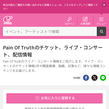
申込内容のご確認やお問い合わせなど各種メニューは、
こちらをタップしてご確認くだ
さい
チケット予約・購入・販売のイープラス
ログイン
会員登録
メニュー
検
Pain Of Truthのチケット、ライブ・コンサー
ト、配信情報
Pain Of Truthのライブ・コンサート情報をご紹介します。ライブ・コン
サートのチケット情報1件や関連画像、動画、記事など、様々な情報コン
テンツをお届けします。
シェア
Twitter
li
SHARE
お気に入りに登録する
登録すると先行販売情報等が受け取れます