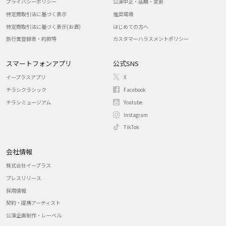
プライバシーポリシー
公演中止・延期・変更
特定商取引法に基づく表示
推奨環境
特定商取引法に基づく表示(お酒)
はじめての方へ
旅行業登録表・約款等
カスタマーハラスメントポリシー
スマートフォンアプリ
公式SNS
イープラスアプリ
X
チラシクラシック
Facebook
チラシミュージアム
Youtube
Instagram
TikTok
会社情報
株式会社イープラス
プレスリリース
採用情報
契約・提携アーティスト
公演企画制作・レーベル