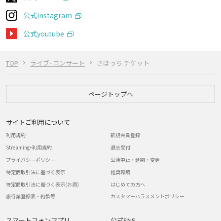
公式instagram
公式youtube
TOP
ライブ･コンサート
さほっち チケット
ページトップへ
サイトご利用について
利用規約
新規会員登録
Streaming+利用規約
退会受付
プライバシーポリシー
公演中止・延期・変更
特定商取引法に基づく表示
推奨環境
特定商取引法に基づく表示(お酒)
はじめての方へ
旅行業登録表・約款等
カスタマーハラスメントポリシー
スマートフォンアプリ
公式SNS