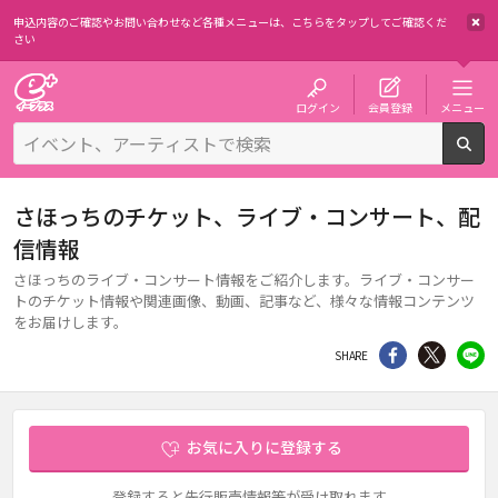
申込内容のご確認やお問い合わせなど各種メニューは、
こちらをタップしてご確認くだ
さい
チケット予約・購入・販売のイープラス
ログイン
会員登録
メニュー
検
さほっちのチケット、ライブ・コンサート、配
信情報
さほっちのライブ・コンサート情報をご紹介します。ライブ・コンサー
トのチケット情報や関連画像、動画、記事など、様々な情報コンテンツ
をお届けします。
シェア
Twitter
li
SHARE
お気に入りに登録する
登録すると先行販売情報等が受け取れます