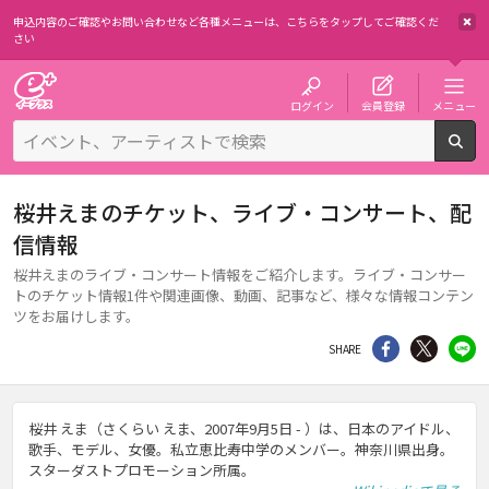
申込内容のご確認やお問い合わせなど各種メニューは、
こちらをタップしてご確認くだ
さい
チケット予約・購入・販売のイープラス
ログイン
会員登録
メニュー
検
桜井えまのチケット、ライブ・コンサート、配
信情報
桜井えまのライブ・コンサート情報をご紹介します。ライブ・コンサー
トのチケット情報1件や関連画像、動画、記事など、様々な情報コンテン
ツをお届けします。
シェア
Twitter
li
SHARE
桜井 えま（さくらい えま、2007年9月5日 - ）は、日本のアイドル、
歌手、モデル、女優。私立恵比寿中学のメンバー。神奈川県出身。
スターダストプロモーション所属。