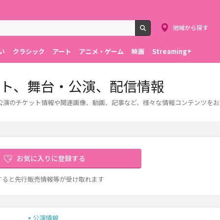
地域から探す
検索
い
クラシック
アート
アニメ・ゲーム
映画
Streaming+
ット、舞台・公演、配信情報
公演のチケット情報や関連画像、動画、記事など、様々な情報コンテンツをお
お気に入りに登録する
すると先行販売情報等が受け取れます
公演情報