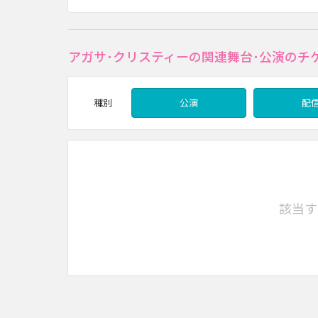
アガサ･クリスティーの関連舞台･公演のチ
種別
公演
配
該当す