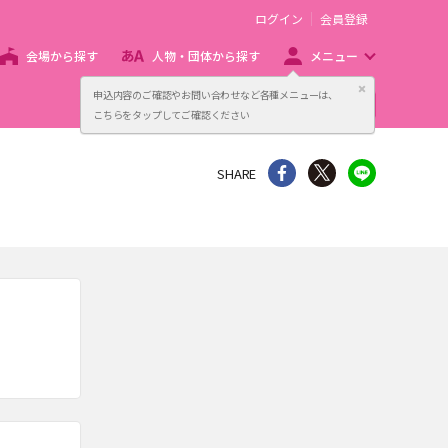
ログイン
会員登録
会場から探す
人物・団体から探す
メニュー
閉じる
申込内容のご確認やお問い合わせなど各種メニューは、
主催者向け販売サービス
こちらをタップしてご確認ください
シェア
Twitter
line
SHARE
。