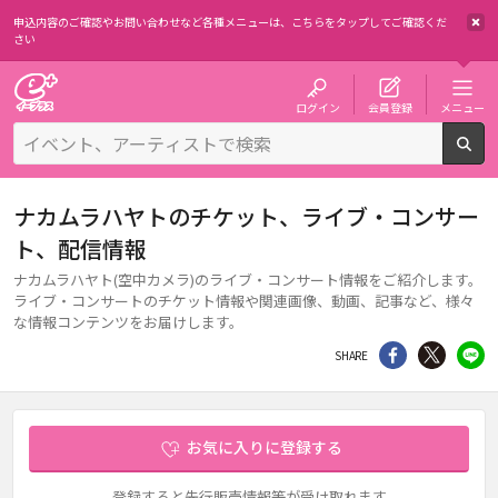
申込内容のご確認やお問い合わせなど各種メニューは、
こちらをタップしてご確認くだ
さい
チケット予約・購入・販売のイープラス
ログイン
会員登録
メニュー
検
ナカムラハヤトのチケット、ライブ・コンサー
ト、配信情報
ナカムラハヤト(空中カメラ)のライブ・コンサート情報をご紹介します。
ライブ・コンサートのチケット情報や関連画像、動画、記事など、様々
な情報コンテンツをお届けします。
シェア
Twitter
li
SHARE
お気に入りに登録する
登録すると先行販売情報等が受け取れます