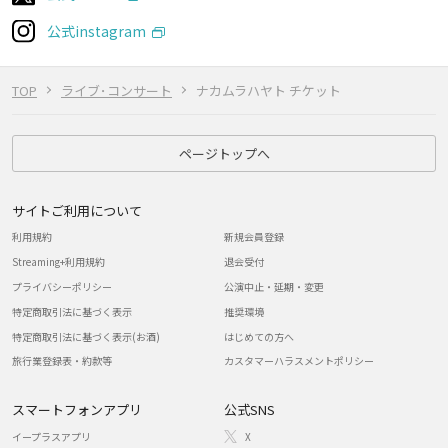
公式instagram
TOP
ライブ･コンサート
ナカムラハヤト チケット
ページトップへ
サイトご利用について
利用規約
新規会員登録
Streaming+利用規約
退会受付
プライバシーポリシー
公演中止・延期・変更
特定商取引法に基づく表示
推奨環境
特定商取引法に基づく表示(お酒)
はじめての方へ
旅行業登録表・約款等
カスタマーハラスメントポリシー
スマートフォンアプリ
公式SNS
イープラスアプリ
X