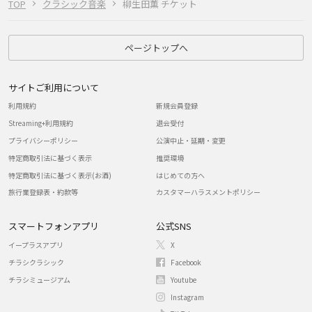
TOP
クラシック音楽
柳生田薫 チケット
ページトップへ
サイトご利用について
利用規約
新規会員登録
Streaming+利用規約
退会受付
プライバシーポリシー
公演中止・延期・変更
特定商取引法に基づく表示
推奨環境
特定商取引法に基づく表示(お酒)
はじめての方へ
旅行業登録表・約款等
カスタマーハラスメントポリシー
スマートフォンアプリ
公式SNS
イープラスアプリ
X
チラシクラシック
Facebook
チラシミュージアム
Youtube
Instagram