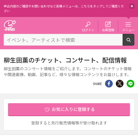
申込内容のご確認やお問い合わせなど各種メニューは、
こちらをタップしてご確認くだ
さい
チケット予約・購入・販売のイープラス
ログイン
会員登録
メニュー
検
柳生田薫のチケット、コンサート、配信情報
柳生田薫のコンサート情報をご紹介します。コンサートのチケット情報
や関連画像、動画、記事など、様々な情報コンテンツをお届けします。
シェア
Twitter
li
SHARE
お気に入りに登録する
登録すると先行販売情報等が受け取れます