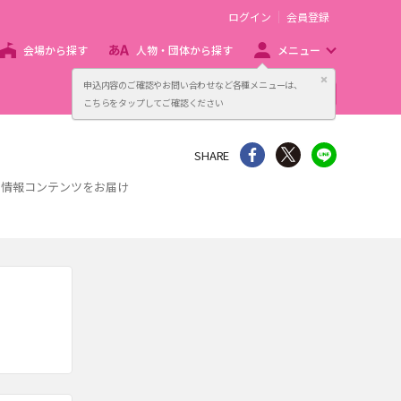
ログイン
会員登録
会場から探す
人物・団体から探す
メニュー
閉じる
申込内容のご確認やお問い合わせなど各種メニューは、
主催者向け販売サービス
こちらをタップしてご確認ください
シェア
Twitter
line
SHARE
な情報コンテンツをお届け