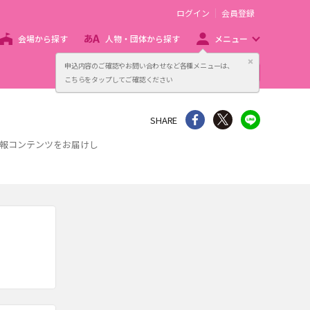
ログイン
会員登録
会場から探す
人物・団体から探す
メニュー
閉じる
申込内容のご確認やお問い合わせなど各種メニューは、
主催者向け販売サービス
こちらをタップしてご確認ください
シェア
Twitter
line
SHARE
情報コンテンツをお届けし