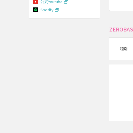
公式Youtube
Spotify
ZEROB
種別