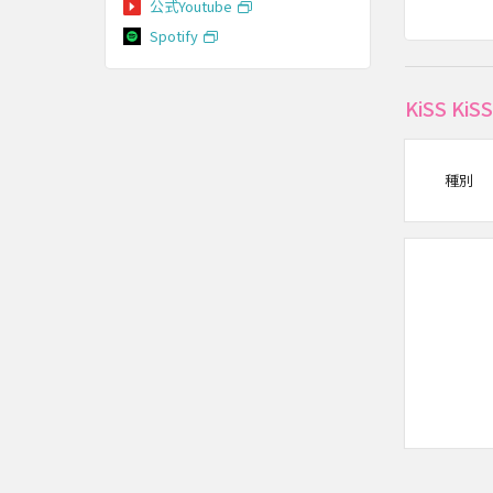
公式Youtube
Spotify
KiSS 
種別