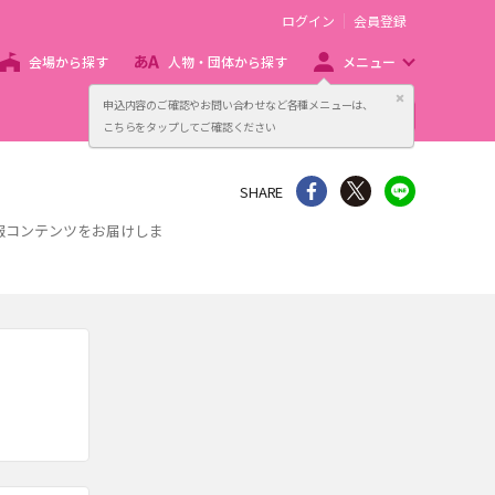
ログイン
会員登録
会場から探す
人物・団体から探す
メニュー
閉じる
申込内容のご確認やお問い合わせなど各種メニューは、
主催者向け販売サービス
こちらをタップしてご確認ください
シェア
Twitter
line
SHARE
情報コンテンツをお届けしま