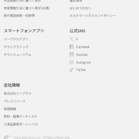
特定商取引法に基づく表示
推奨環境
特定商取引法に基づく表示(お酒)
はじめての方へ
旅行業登録表・約款等
カスタマーハラスメントポリシー
スマートフォンアプリ
公式SNS
イープラスアプリ
X
チラシクラシック
Facebook
チラシミュージアム
Youtube
Instagram
TikTok
会社情報
株式会社イープラス
プレスリリース
採用情報
契約・提携アーティスト
公演企画制作・レーベル
Copyright eplus inc. All Rights Reserved.