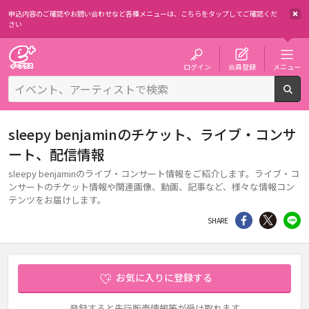
申込内容のご確認やお問い合わせなど各種メニューは、
こちらをタップしてご確認くだ
さい
チケット予約・購入・販売のイープラス
ログイン
会員登録
メニュー
検
sleepy benjaminのチケット、ライブ・コンサ
ート、配信情報
sleepy benjaminのライブ・コンサート情報をご紹介します。ライブ・コ
ンサートのチケット情報や関連画像、動画、記事など、様々な情報コン
テンツをお届けします。
シェア
Twitter
li
SHARE
お気に入りに登録する
登録すると先行販売情報等が受け取れます